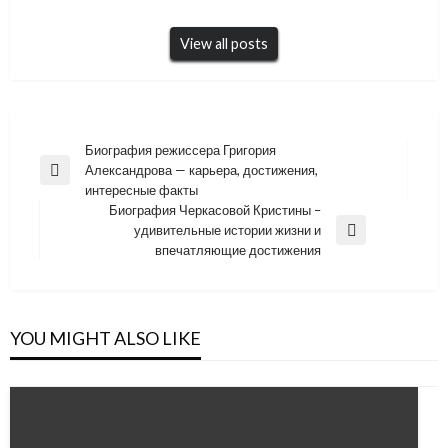
View all posts
Навигация
Биография режиссера Григория
Александрова — карьера, достижения,
по
Previous
интересные факты
Post
записям
Биография Черкасовой Кристины –
удивительные истории жизни и
Next
впечатляющие достижения
Post
YOU MIGHT ALSO LIKE