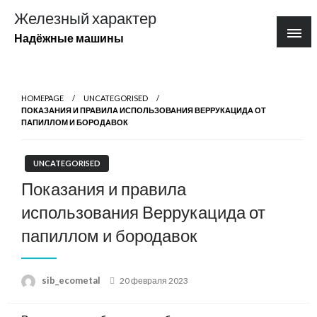
Перейти
Железный характер
к
Надёжные машины
содержимому
HOMEPAGE
UNCATEGORISED
ПОКАЗАНИЯ И ПРАВИЛА ИСПОЛЬЗОВАНИЯ ВЕРРУКАЦИДА ОТ
ПАПИЛЛОМ И БОРОДАВОК
UNCATEGORISED
Показания и правила
использования Веррукацида от
папиллом и бородавок
Posted
sib_ecometal
20 февраля 2023
on