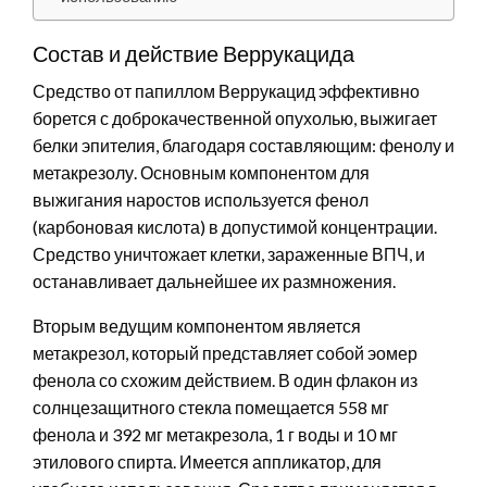
Состав и действие Веррукацида
Средство от папиллом Веррукацид эффективно
борется с доброкачественной опухолью, выжигает
белки эпителия, благодаря составляющим: фенолу и
метакрезолу. Основным компонентом для
выжигания наростов используется фенол
(карбоновая кислота) в допустимой концентрации.
Средство уничтожает клетки, зараженные ВПЧ, и
останавливает дальнейшее их размножения.
Вторым ведущим компонентом является
метакрезол, который представляет собой эомер
фенола со схожим действием. В один флакон из
солнцезащитного стекла помещается 558 мг
фенола и 392 мг метакрезола, 1 г воды и 10 мг
этилового спирта. Имеется аппликатор, для