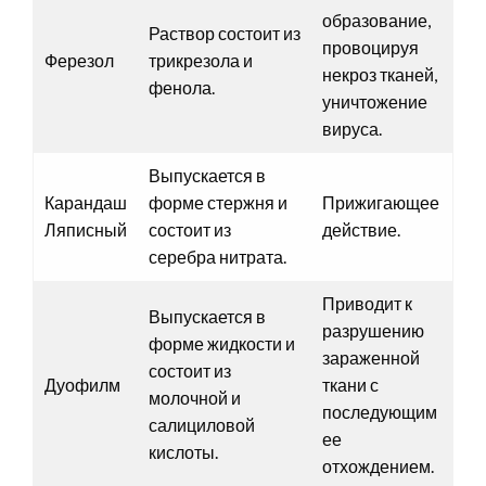
образование,
Раствор состоит из
провоцируя
Ферезол
трикрезола и
некроз тканей,
фенола.
уничтожение
вируса.
Выпускается в
Карандаш
форме стержня и
Прижигающее
Ляписный
состоит из
действие.
серебра нитрата.
Приводит к
Выпускается в
разрушению
форме жидкости и
зараженной
состоит из
Дуофилм
ткани с
молочной и
последующим
салициловой
ее
кислоты.
отхождением.