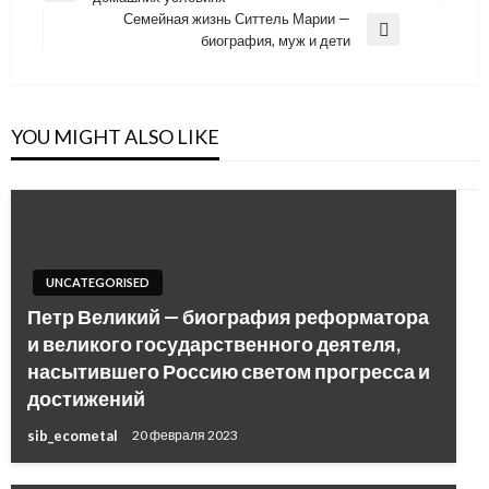
по
Post
Семейная жизнь Ситтель Марии —
записям
Next
биография, муж и дети
Post
YOU MIGHT ALSO LIKE
UNCATEGORISED
Петр Великий — биография реформатора
и великого государственного деятеля,
насытившего Россию светом прогресса и
достижений
sib_ecometal
20 февраля 2023