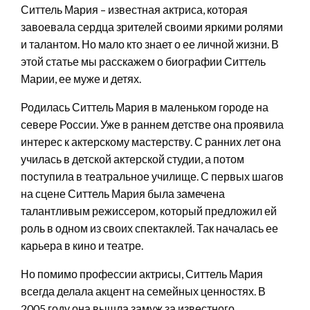
Ситтель Мария – известная актриса, которая
завоевала сердца зрителей своими яркими ролями
и талантом. Но мало кто знает о ее личной жизни. В
этой статье мы расскажем о биографии Ситтель
Марии, ее муже и детях.
Родилась Ситтель Мария в маленьком городе на
севере России. Уже в раннем детстве она проявила
интерес к актерскому мастерству. С ранних лет она
училась в детской актерской студии, а потом
поступила в театральное училище. С первых шагов
на сцене Ситтель Мария была замечена
талантливым режиссером, который предложил ей
роль в одном из своих спектаклей. Так началась ее
карьера в кино и театре.
Но помимо профессии актрисы, Ситтель Мария
всегда делала акцент на семейных ценностях. В
2005 году она вышла замуж за известного