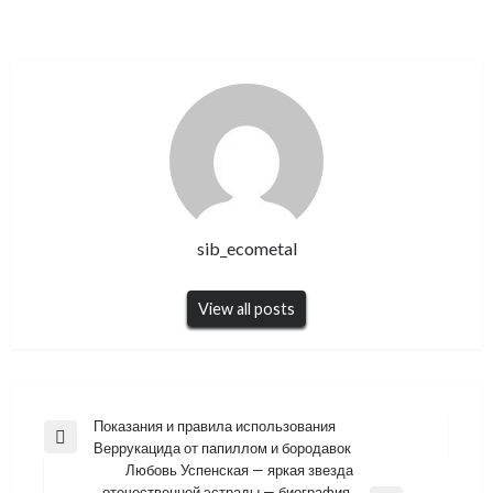
sib_ecometal
View all posts
Навигация
Показания и правила использования
Previous
Веррукацида от папиллом и бородавок
по
Post
Любовь Успенская — яркая звезда
записям
отечественной эстрады — биография,