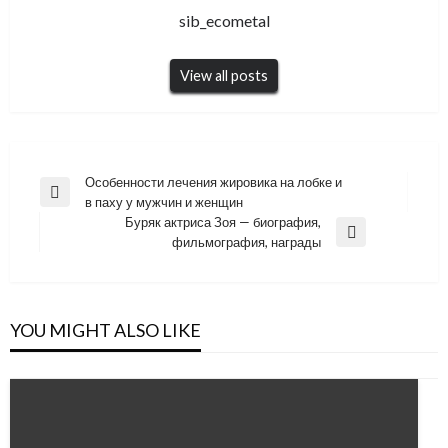
sib_ecometal
View all posts
Навигация
Особенности лечения жировика на лобке и
Previous
в паху у мужчин и женщин
по
Post
Буряк актриса Зоя — биография,
записям
Next
фильмография, награды
Post
YOU MIGHT ALSO LIKE