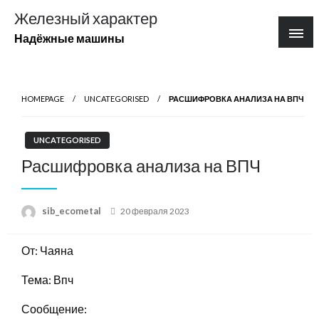
Перейти
Железный характер
к
Надёжные машины
содержимому
HOMEPAGE
UNCATEGORISED
РАСШИФРОВКА АНАЛИЗА НА ВПЧ
UNCATEGORISED
Расшифровка анализа на ВПЧ
Posted
sib_ecometal
20 февраля 2023
on
От: Чаяна
Тема: Впч
Сообщение: