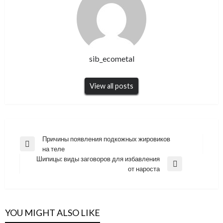
sib_ecometal
View all posts
Навигация
Причины появления подкожных жировиков
Previous
на теле
по
Post
Шипицы: виды заговоров для избавления
записям
Next
от нароста
Post
YOU MIGHT ALSO LIKE