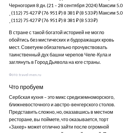
Черногория
8 дн.
(21 – 28 сентября 2024)
Максим 5.0
(112)
75 427 ₽
(76 951 ₽)
8 381 ₽
(8 533 ₽)
Максим 5.0
(112)
75 427 ₽
(76 951 ₽)
8 381 ₽
(8 533 ₽)
В стране с такой богатой историей не могло
обойтись без мистических и будоражащих кровь
мест. Советуем обязательно прочувствовать
таинственный дух башни черепов Челе-Кула и
заглянуть в Город Дьявола на юге страны.
Фото: travel-men.ru
Что пробуем
Сербская кухня – это микс средиземноморского,
ближневосточного и австро-венгерского столов.
Представить сложно, но, оказавшись в местном
ресторане, вы поймете, что оказывается, торт
«Захер» может отлично зайти после огромной