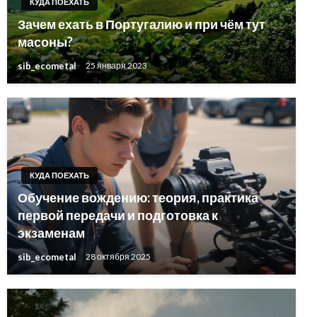
КУДА ПОЕХАТЬ
Зачем ехать в Португалию и при чём тут
масоны?
sib_ecometal
25 января 2023
КУДА ПОЕХАТЬ
Обучение вождению: теория, практика
первой передачи и подготовка к
экзаменам
sib_ecometal
28 октября 2025