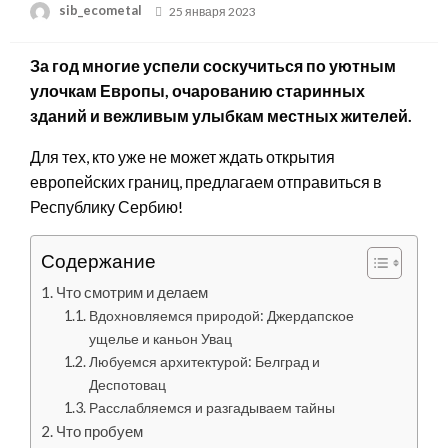
Posted
sib_ecometal
25 января 2023
on
За год многие успели соскучиться по уютным
улочкам Европы, очарованию старинных
зданий и вежливым улыбкам местных жителей.
Для тех, кто уже не может ждать открытия
европейских границ, предлагаем отправиться в
Республику Сербию!
Содержание
Что смотрим и делаем
Вдохновляемся природой: Джердапское
ущелье и каньон Увац
Любуемся архитектурой: Белград и
Деспотовац
Расслабляемся и разгадываем тайны
Что пробуем