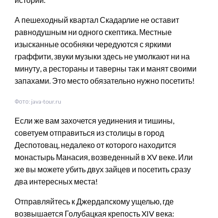
А пешеходный квартал Скадарлие не оставит
равнодушным ни одного скептика. Местные
изысканные особняки чередуются с яркими
граффити, звуки музыки здесь не умолкают ни на
минуту, а рестораны и таверны так и манят своими
запахами. Это место обязательно нужно посетить!
Фото: java-tour.ru
Если же вам захочется уединения и тишины,
советуем отправиться из столицы в город
Деспотовац, недалеко от которого находится
монастырь Манасия, возведенный в XV веке. Или
же вы можете убить двух зайцев и посетить сразу
два интересных места!
Отправляйтесь к Джердапскому ущелью, где
возвышается Голубацкая крепость XIV века: