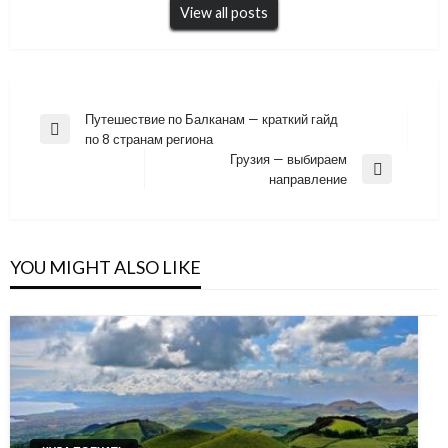
View all posts
Навигация
Путешествие по Балканам — краткий гайд
Previous
по 8 странам региона
по
Post
Грузия — выбираем
записям
Next
направление
Post
YOU MIGHT ALSO LIKE