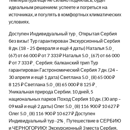
идеальным решением: успеете и погреться на
источниках, и погулять в комфортных климатических
условиях.
Доступен Индивидуальный тур
Открытая Сербия
без визы! Тур гарантирован Экскурсионный Сербия
8 дн.
(18 – 25 февраля и ещё 4 даты)
Наталья 5.0
(67)
от 66 000 ₽
от 7 333 ₽
Наталья 5.0
(67)
от 66 000
₽
от 7 333 ₽
Сербия: балканский трип Тур
гарантирован Гастрономический Сербия
7 дн.
(24 –
30 апреля и ещё 1 дата)
Светлана 5.0
(8)
65 000 ₽
8 125 ₽
Светлана 5.0
(8)
65 000 ₽
8 125 ₽
Уникальная природа Сербии. 10 дней, 5
национальных парков Поход Сербия
10 дн.
(30 апр –
09 май и ещё 2 даты)
Олег 5.0
(8)
116 900 ₽
10 627 ₽
Олег 5.0
(8)
116 900 ₽
10 627 ₽
Доступен
Индивидуальный тур
-2%
Путешествие в СЕРБИЮ
и ЧЕРНОГОРИЮ! Экскурсионный 3 места Сербия,