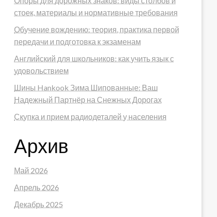
Опоры для дорожных знаков: виды столбов и
стоек, материалы и нормативные требования
Обучение вождению: теория, практика первой
передачи и подготовка к экзаменам
Английский для школьников: как учить язык с
удовольствием
Шины Hankook Зима Шипованные: Ваш
Надежный Партнёр на Снежных Дорогах
Скупка и прием радиодеталей у населения
Архив
Май 2026
Апрель 2026
Декабрь 2025