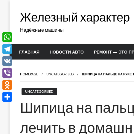
Перейти
к
Железный характер
содержимому
Надёжные машины
WhatsApp
ГЛАВНАЯ
НОВОСТИ АВТО
РЕМОНТ — ЭТО П
Telegram
VK
HOMEPAGE
UNCATEGORISED
ШИПИЦА НА ПАЛЬЦЕ НА РУКЕ:
Viber
UNCATEGORISED
Odnoklassniki
Шипица на пальце
Отправить
лечить в домашн