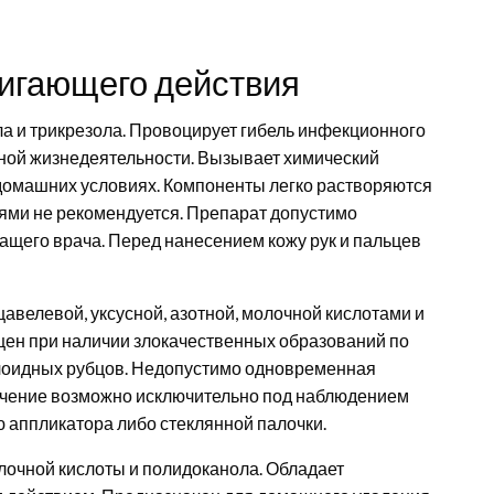
игающего действия
а и трикрезола. Провоцирует гибель инфекционного
нной жизнедеятельности. Вызывает химический
в домашних условиях. Компоненты легко растворяются
ями не рекомендуется. Препарат допустимо
ащего врача. Перед нанесением кожу рук и пальцев
авелевой, уксусной, азотной, молочной кислотами и
щен при наличии злокачественных образований по
келоидных рубцов. Недопустимо одновременная
ечение возможно исключительно под наблюдением
 аппликатора либо стеклянной палочки.
олочной кислоты и полидоканола. Обладает