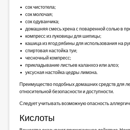
сок чистотела;
сок молочая;
сок одуванчика;
домашняя смесь хрена с поваренной солью в про
компресс из луковицы для шипицы;
кашица из ягод рябины для использования на ру
спиртовая настойка туи;
чесночный компресс;
прикладывание листьев каланхоэ или алоэ;
уксусная настойка цедры лимона.
Преимущество подобных домашних средств для леч
относительной безопасности и доступности.
Следует учитывать возможную опасность аллергиче
Кислоты
Вещества оказывают прижигающее действие. Неко