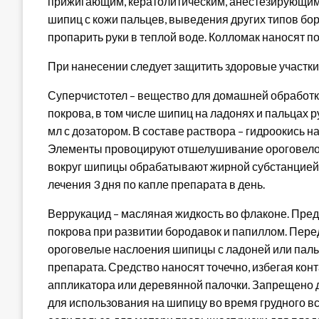
прижигающим, кератолитическим, анестезирующим
шипиц с кожи пальцев, выведения других типов бо
пропарить руки в теплой воде. Колломак наносят по 
При нанесении следует защитить здоровые участки
Суперчистотел – вещество для домашней обработ
покрова, в том числе шипиц на ладонях и пальцах р
мл с дозатором. В составе раствора – гидроокись н
Элементы провоцируют отшелушивание ороговелой
вокруг шипицы обрабатывают жирной субстанцией (
лечения 3 дня по капле препарата в день.
Веррукацид – масляная жидкость во флаконе. Пре
покрова при развитии бородавок и папиллом. Пер
ороговелые наслоения шипицы с ладоней или паль
препарата. Средство наносят точечно, избегая кон
аппликатора или деревянной палочки. Запрещено д
для использования на шипицу во время грудного в