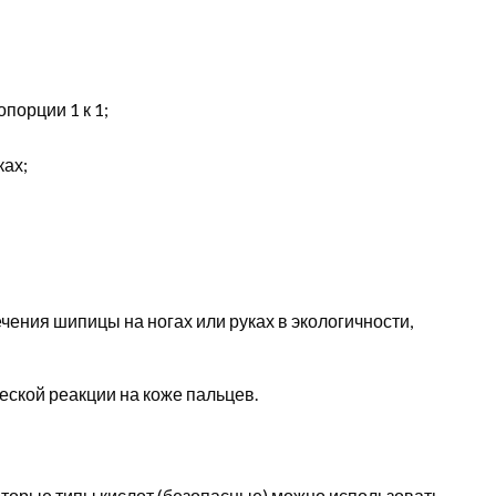
порции 1 к 1;
ках;
ения шипицы на ногах или руках в экологичности,
ской реакции на коже пальцев.
торые типы кислот (безопасные) можно использовать