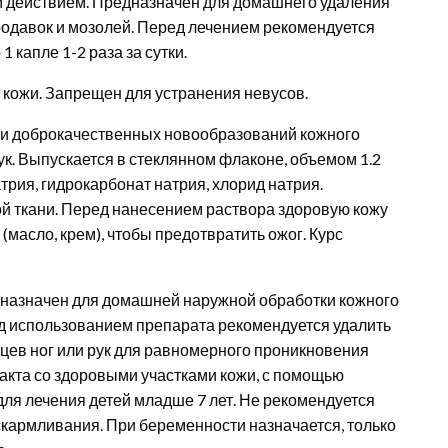
 действием. Предназначен для домашнего удаления
родавок и мозолей. Перед лечением рекомендуется
1 капле 1-2 раза за сутки.
 кожи. Запрещен для устранения невусов.
ки доброкачественных новообразований кожного
ук. Выпускается в стеклянном флаконе, объемом 1.2
атрия, гидрокарбонат натрия, хлорид натрия.
 ткани. Перед нанесением раствора здоровую кожу
масло, крем), чтобы предотвратить ожог. Курс
дназначен для домашней наружной обработки кожного
ед использованием препарата рекомендуется удалить
цев ног или рук для равномерного проникновения
такта со здоровыми участками кожи, с помощью
ля лечения детей младше 7 лет. Не рекомендуется
скармливания. При беременности назначается, только