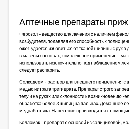
Аптечные препараты приж
Ферозол – вещество для лечения с наличием фенол
возбудителя, подавляя его способность к полноце
ожог, удается избавиться от тканей шипицы с рук 
в мазевых основах, комплексное применение с маз
использовать исключительно под наблюдением леч
следует распарить.
Солкодерм – раствор для внешнего применения с щ
медью нитрата тригидрата. Препарат строго запре
телу и на руках или склонности к возникновению 
обработка более 3 шипиц на пальцах. Домашнее л
медработника. Нанесение производится с помощью
Колломак – препарат с основой из салициловой, м