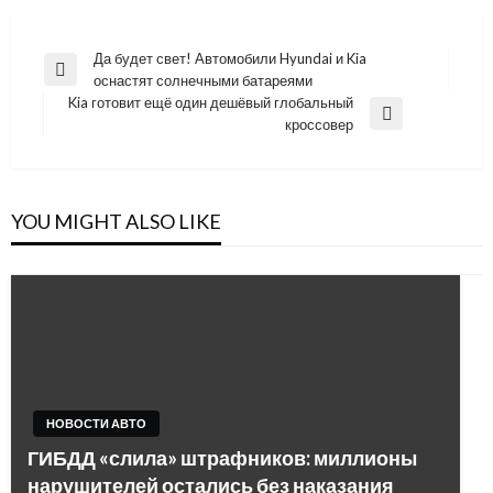
Навигация
Да будет свет! Автомобили Hyundai и Kia
Previous
оснастят солнечными батареями
по
Post
Kia готовит ещё один дешёвый глобальный
записям
Next
кроссовер
Post
YOU MIGHT ALSO LIKE
НОВОСТИ АВТО
ГИБДД «слила» штрафников: миллионы
нарушителей остались без наказания