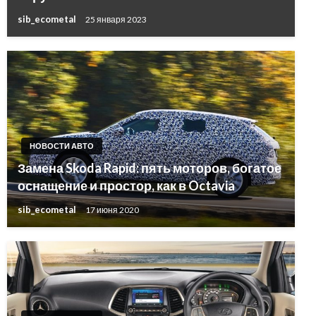
sib_ecometal
25 января 2023
НОВОСТИ АВТО
Замена Skoda Rapid: пять моторов, богатое
оснащение и простор, как в Octavia
sib_ecometal
17 июня 2020