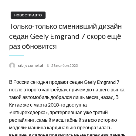
НОВОСТИ АВТО
Только-только сменивший дизайн
седан Geely Emgrand 7 скоро ещё
раз обновится
Posted
sib_ecometal
28 ноября 2023
on
В России сегодня продают седан Geely Emgrand 7
после второго «апгрейда», причем до нашего рынка
такой автомобиль добрался лишь месяц назад. В
Китае же с марта 2018-го доступна
«четырехдверка», претерпевшая уже третий
рестайлинг, самый масштабный за всю историю
модели: машина кардинально преобразилась
внешне, в салоне появились иные передняя панель