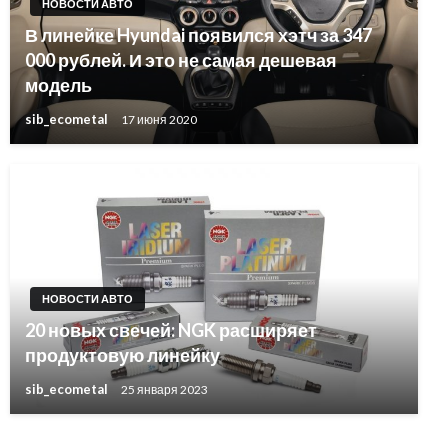
НОВОСТИ АВТО
В линейке Hyundai появился хэтч за 347
000 рублей. И это не самая дешевая
модель
sib_ecometal
17 июня 2020
НОВОСТИ АВТО
20 новых свечей: NGK расширяет
продуктовую линейку
sib_ecometal
25 января 2023