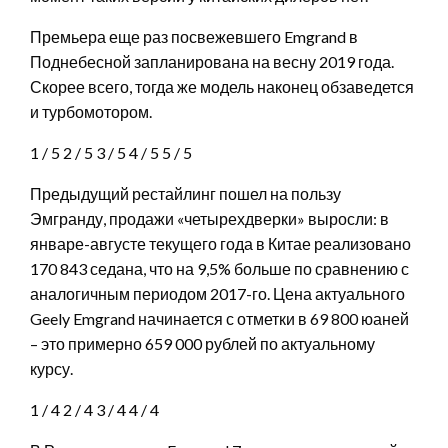
Премьера еще раз посвежевшего Emgrand в
Поднебесной запланирована на весну 2019 года.
Скорее всего, тогда же модель наконец обзаведется
и турбомотором.
1
/ 5
2
/ 5
3
/ 5
4
/ 5
5
/ 5
Предыдущий рестайлинг пошел на пользу
Эмгранду, продажи «четырехдверки» выросли: в
январе-августе текущего года в Китае реализовано
170 843 седана, что на 9,5% больше по сравнению с
аналогичным периодом 2017-го. Цена актуального
Geely Emgrand начинается с отметки в 69 800 юаней
– это примерно 659 000 рублей по актуальному
курсу.
1
/ 4
2
/ 4
3
/ 4
4
/ 4