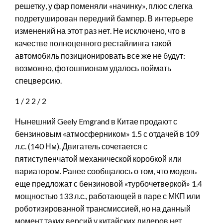
решетку, у фар поменяли «начинку», плюс слегка
подретуширован передний бампер. В интерьере
изменений на этот раз нет. Не исключено, что в
качестве полноценного рестайлинга такой
автомобиль позиционировать все же не будут:
возможно, фотошпионам удалось поймать
спецверсию.
1
/ 2
2
/ 2
Нынешний Geely Emgrand в Китае продают с
бензиновым «атмосферником» 1.5 с отдачей в 109
л.с. (140 Нм). Двигатель сочетается с
пятиступенчатой механической коробкой или
вариатором. Ранее сообщалось о том, что модель
еще предложат с бензиновой «турбочетверкой» 1.4
мощностью 133 л.с., работающей в паре с МКП или
роботизированной трансмиссией, но на данный
момент таких версий у китайских дилеров нет.