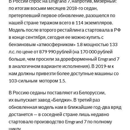
В России спрос на Emgrand 7, напротив, мизерный:
по итогам восьми месяцев 2018-го седан,
претерпевший первое обновление, разошелся по
нашей стране тиражом всего в 114 экземпляров.
Модель после второго рестайлинга стартовала в РФ
в конце сентября, сегодня ее можно купить с
бензиновым «атмосферником» 1.8 мощностью 133
л.с. по цене от 879 990 рублей (на 170 000 рублей
больше, чем просили за дореформенный Emgrand 7
в аналогичном варианте исполнения). В 2019-м к
нам должны привезти более доступные машины со
103-сильным мотором 1.5.
В Россию седаны поставляют из Белоруссии,
их выпускает завод «Белджи». В третий раз
обновленная модель нам в ближайшие год-два вряд
достанется — в соседней стране лишь недавно
стартовало производство Emgrand 7 по полному
циклу.