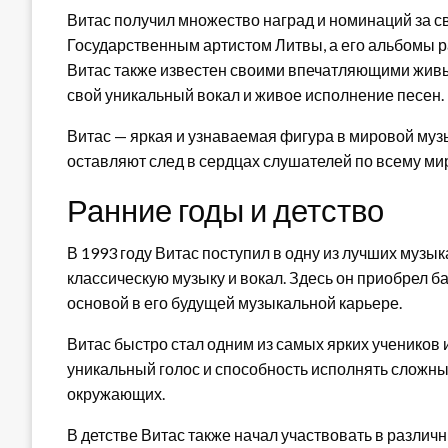
Витас получил множество наград и номинаций за с
Государственным артистом Литвы, а его альбомы 
Витас также известен своими впечатляющими живы
свой уникальный вокал и живое исполнение песен.
Витас — яркая и узнаваемая фигура в мировой муз
оставляют след в сердцах слушателей по всему ми
Ранние годы и детство
В 1993 году Витас поступил в одну из лучших музык
классическую музыку и вокал. Здесь он приобрел б
основой в его будущей музыкальной карьере.
Витас быстро стал одним из самых ярких учеников и
уникальный голос и способность исполнять сложн
окружающих.
В детстве Витас также начал участвовать в различ