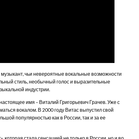
и музыкант, чьи невероятные вокальные возможности
льный стиль, необычный голос и выразительные
зыкальной индустрии.
 настоящее имя – Виталий Григорьевич Грачев. Уже с
иматься вокалом. В 2000 году Витас выпустил свой
шой популярностью как в России, так и за ее
, которая стала сенсацией не только в России, но и во