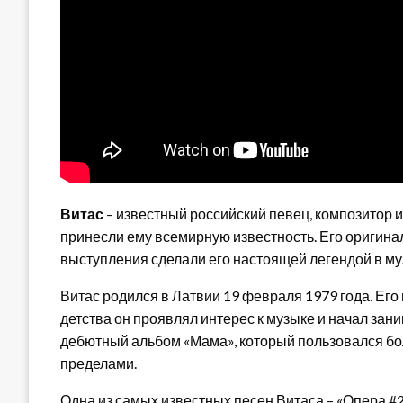
Витас
– известный российский певец, композитор 
принесли ему всемирную известность. Его оригина
выступления сделали его настоящей легендой в му
Витас родился в Латвии 19 февраля 1979 года. Его
детства он проявлял интерес к музыке и начал зан
дебютный альбом «Мама», который пользовался боль
пределами.
Одна из самых известных песен Витаса – «Опера #2»