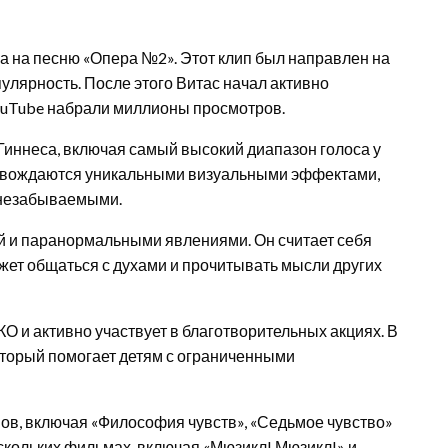
па на песню «Опера №2». Этот клип был направлен на
улярность. После этого Витас начал активно
YouTube набрали миллионы просмотров.
Гиннеса, включая самый высокий диапазон голоса у
опровождаются уникальными визуальными эффектами,
я незабываемыми.
ой и паранормальными явлениями. Он считает себя
жет общаться с духами и прочитывать мысли других
 и активно участвует в благотворительных акциях. В
который помогает детям с ограниченными
ов, включая «Философия чувств», «Седьмое чувство»
ескольких фильмах, включая «Мюзикл! Мюзикл!» и