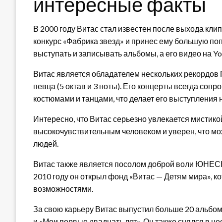
интересные факты
В 2000 году Витас стал известен после выхода кли
конкурс «Фабрика звезд» и принес ему большую поп
выступать и записывать альбомы, а его видео на 
Витас является обладателем нескольких рекордов 
певца (5 октав и 3 ноты). Его концерты всегда с
костюмами и танцами, что делает его выступлени
Интересно, что Витас серьезно увлекается мистик
высокочувствительным человеком и уверен, что мо
людей.
Витас также является посолом доброй воли ЮНЕСКО
2010 году он открыл фонд «Витас — Детям мира», 
возможностями.
За свою карьеру Витас выпустил больше 20 альбом
и «Мои первые двадцать лет». Он также снялся в н