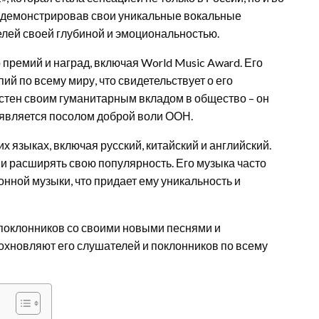
продемонстрировав свои уникальные вокальные
лей своей глубиной и эмоциональностью.
премий и наград, включая World Music Award. Его
й по всему миру, что свидетельствует о его
естен своим гуманитарным вкладом в общество – он
и является посолом доброй воли ООН.
х языках, включая русский, китайский и английский.
и расширять свою популярность. Его музыка часто
онной музыки, что придает ему уникальность и
 поклонников со своими новыми песнями и
дохновляют его слушателей и поклонников по всему