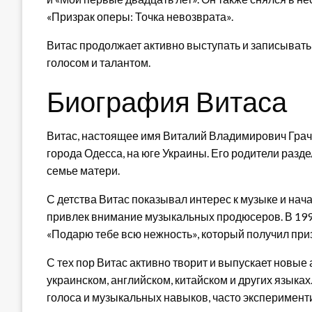
«Призрак оперы: Точка невозврата».
Витас продолжает активно выступать и записывать
голосом и талантом.
Биография Витаса
Витас, настоящее имя Виталий Владимирович Граче
города Одесса, на юге Украины. Его родители раздел
семье матери.
С детства Витас показывал интерес к музыке и нач
привлек внимание музыкальных продюсеров. В 199
«Подарю тебе всю нежность», который получил пр
С тех пор Витас активно творит и выпускает новые
украинском, английском, китайском и других языках
голоса и музыкальных навыков, часто эксперименти