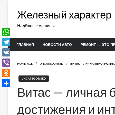
Перейти
к
Железный характер
содержимому
Надёжные машины
WhatsApp
ГЛАВНАЯ
НОВОСТИ АВТО
РЕМОНТ — ЭТО П
Telegram
VK
HOMEPAGE
UNCATEGORISED
ВИТАС — ЛИЧНАЯ БИОГРАФИЯ,
Viber
UNCATEGORISED
Odnoklassniki
Витас — личная 
Отправить
достижения и ин