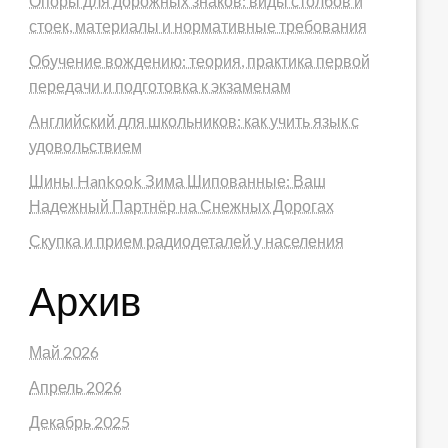
Опоры для дорожных знаков: виды столбов и
стоек, материалы и нормативные требования
Обучение вождению: теория, практика первой
передачи и подготовка к экзаменам
Английский для школьников: как учить язык с
удовольствием
Шины Hankook Зима Шипованные: Ваш
Надежный Партнёр на Снежных Дорогах
Скупка и прием радиодеталей у населения
Архив
Май 2026
Апрель 2026
Декабрь 2025