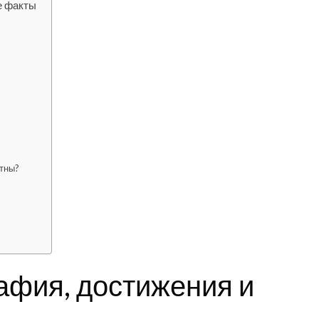
е факты
стны?
афия, достижения и