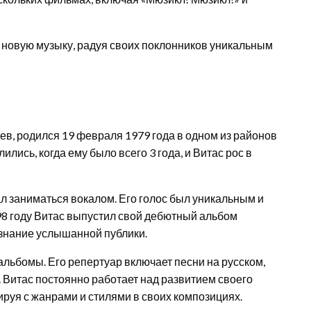
 новую музыку, радуя своих поклонников уникальным
в, родился 19 февраля 1979 года в одном из районов
ились, когда ему было всего 3 года, и Витас рос в
ал заниматься вокалом. Его голос был уникальным и
8 году Витас выпустил свой дебютный альбом
изнание услышанной публики.
 альбомы. Его репертуар включает песни на русском,
. Витас постоянно работает над развитием своего
руя с жанрами и стилями в своих композициях.