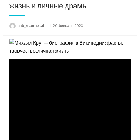
жизнь и личные драмы
Posted
sib_ecometal
20 февраля 2023
on