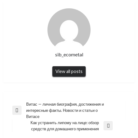
sib_ecometal
View all posts
Навигация
Витас — личная биография, достижения и
интересные факты. Новости и статьи о
по
Previous
Витасе
Post
записям
Как устранить липому на лице: обзор
Next
средств для домашнего применения
Post