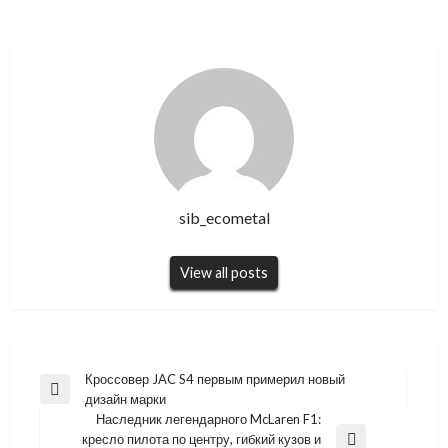
sib_ecometal
View all posts
Навигация
Кроссовер JAC S4 первым примерил новый
Previous
дизайн марки
по
Post
Наследник легендарного McLaren F1:
записям
кресло пилота по центру, гибкий кузов и
Next