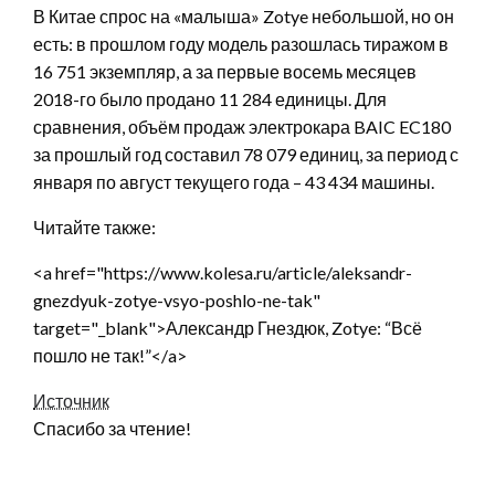
В Китае спрос на «малыша» Zotye небольшой, но он
есть: в прошлом году модель разошлась тиражом в
16 751 экземпляр, а за первые восемь месяцев
2018-го было продано 11 284 единицы. Для
сравнения, объём продаж электрокара BAIC EC180
за прошлый год составил 78 079 единиц, за период с
января по август текущего года – 43 434 машины.
Читайте также:
<a href="https://www.kolesa.ru/article/aleksandr-
gnezdyuk-zotye-vsyo-poshlo-ne-tak"
target="_blank">Александр Гнездюк, Zotye: “Всё
пошло не так!”</a>
Источник
Спасибо за чтение!