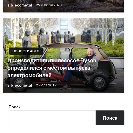
sib_ecometal
25 января 2023
НОВОСТИ АВТО
Производитель пылесосов Dyson
определился с местом выпуска
электромобилей
sib_ecometal
2 июля 2019
Поиск
Поиск