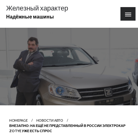
Перейти
Железный характер
к
Надёжные машины
содержимому
HOMEPAGE
НОВОСТИ АВТО
ВНЕЗАПНО: НА ЕЩЁ НЕ ПРЕДСТАВЛЕННЫЙ В РОССИИ ЭЛЕКТРОКАР
ZOTYE УЖЕ ЕСТЬ СПРОС