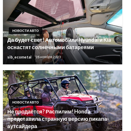
НОВОСТИ АВТО
Да будет свет! Автомобили Hyundai и Kia
оснастят солнечными батареями
sib_ecometal
28 ноября 2023
НОВОСТИ АВТО
Не продаётся? Распилим! Honda
представила странную версию пикапа-
аутсайдера