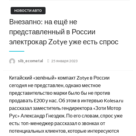
НОВОСТИ АВТО
Внезапно: на ещё не
представленный в России
электрокар Zotye уже есть спрос
Posted
sib_ecometal
25 января 2023
on
Китайский «зелёный» компакт Zotye в России
сегодня не представлен, однако местное
представительство марки было бы не против
продавать E200 у нас. Об этом в интервью Kolesa.ru
рассказал заместитель гендиректора «Зоти Мотор
Рус» Александр Гнездюк. По его словам, спрос уже
есть: топ-менеджер рассказал о звонках от
потенциальных клиентов, которые интересуются