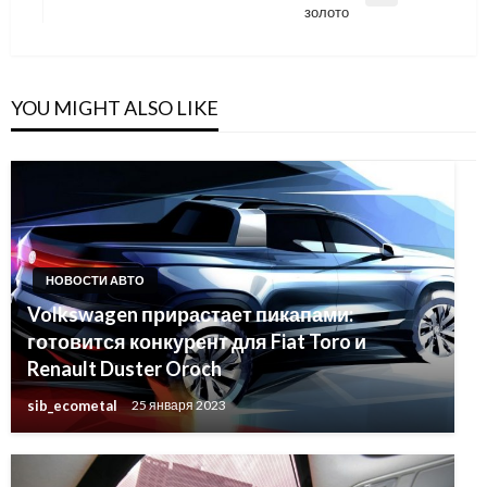
золото
Post
YOU MIGHT ALSO LIKE
НОВОСТИ АВТО
Volkswagen прирастает пикапами:
готовится конкурент для Fiat Toro и
Renault Duster Oroch
sib_ecometal
25 января 2023